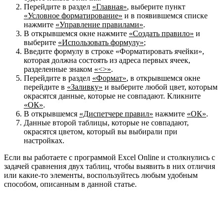
Перейдите в раздел
«Главная»
, выберите пункт
«Условное форматирование»
и в появившемся списке
нажмите
«Управление правилами»
.
В открывшемся окне нажмите
«Создать правило»
и
выберите
«Использовать формулу»
;
Введите формулу в строке «Форматировать ячейки»,
которая должна состоять из адреса первых ячеек,
разделенные знаком
«<>»
.
Перейдите в раздел
«Формат»
, в открывшемся окне
перейдите в
«Заливку»
и выберите любой цвет, которым
окрасятся данные, которые не совпадают. Кликните
«ОК»
.
В открывшемся
«Диспетчере правил»
нажмите
«ОК»
.
Данные второй таблицы, которые не совпадают,
окрасятся цветом, который вы выбирали при
настройках.
Если вы работаете с программой Excel Online и столкнулись с
задачей сравнения двух таблиц, чтобы выявить в них отличия
или какие-то элементы, воспользуйтесь любым удобным
способом, описанным в данной статье.