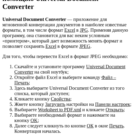
Converter
Universal Document Converter
— приложение для
мгновенной конвертации документов в наиболее известные
форматы, в том числе формат
Excel
в
JPG
. Применяя данную
программу, она становится для вас неким условным
«принтером», который дает возможность менять формат и
позволяет сохранять
Excel
в формате
JPEG
.
Для того, чтобы перевести Excel в формат JPEG необходимо:
Скачайте и установите программу
Universal Document
Converter
на свой ноутбук;
Откройте файл Excel и выберите команду
Файл –
Печать
;
Здесь выбираете Universal Document Converter из того
списка, который доступен;
Кликаете кнопку
Свойства
;
Жмете кнопку
Загрузить
настройки на
Панели настроек
;
Выбираете
Worksheet to PDF.xml
и кликаете
Открыть
;
Выбираете необходимый формат и нажимаете на
кнопку
OK
;
Далее следует кликнуть по кнопке
ОК
в окне
Печать
.
Конвертация началась.